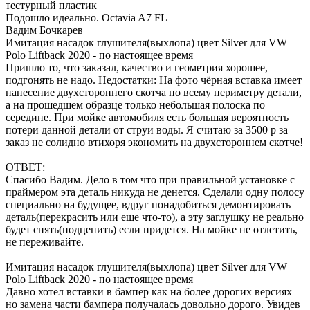
тестурный пластик
Подошло идеально. Octavia A7 FL
Вадим Бочкарев
Имитация насадок глушителя(выхлопа) цвет Silver для VW
Polo Liftback 2020 - по настоящее время
Пришло то, что заказал, качество и геометрия хорошее,
подгонять не надо. Недостатки: На фото чёрная вставка имеет
нанесение двухстороннего скотча по всему периметру детали,
а на прошедшем образце только небольшая полоска по
середине. При мойке автомобиля есть большая вероятность
потери данной детали от струи воды. Я считаю за 3500 р за
заказ не солидно втихоря экономить на двухстороннем скотче!
ОТВЕТ:
Спасибо Вадим. Дело в том что при правильной установке с
праймером эта деталь никуда не денется. Сделали одну полосу
специально на будущее, вдруг понадобиться демонтировать
деталь(перекрасить или еще что-то), а эту заглушку не реально
будет снять(подцепить) если придется. На мойке не отлетить,
не переживайте.
Имитация насадок глушителя(выхлопа) цвет Silver для VW
Polo Liftback 2020 - по настоящее время
Давно хотел вставки в бампер как на более дорогих версиях
но замена части бампера получалась довольно дорого. Увидев