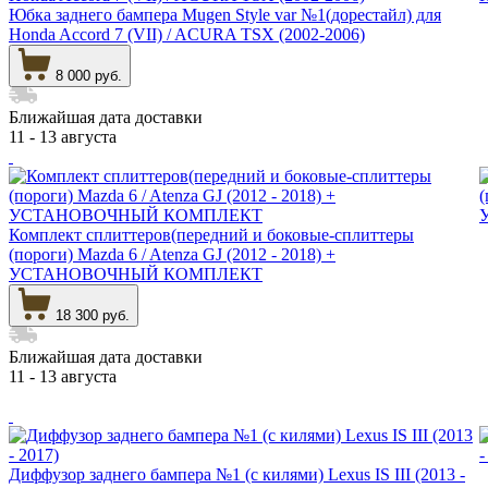
Юбка заднего бампера Mugen Style var №1(дорестайл) для
Honda Accord 7 (VII) / ACURA TSX (2002-2006)
8 000 руб.
Ближайшая дата доставки
11 - 13 августа
Комплект сплиттеров(передний и боковые-сплиттеры
(пороги) Mazda 6 / Atenza GJ (2012 - 2018) +
УСТАНОВОЧНЫЙ КОМПЛЕКТ
18 300 руб.
Ближайшая дата доставки
11 - 13 августа
Диффузор заднего бампера №1 (с килями) Lexus IS III (2013 -