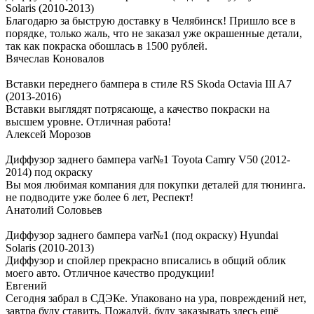
Solaris (2010-2013)
Благодарю за быструю доставку в Челябинск! Пришло все в
порядке, только жаль, что не заказал уже окрашенные детали,
так как покраска обошлась в 1500 рублей.
Вячеслав Коновалов
Вставки переднего бампера в стиле RS Skoda Octavia III A7
(2013-2016)
Вставки выглядят потрясающе, а качество покраски на
высшем уровне. Отличная работа!
Алексей Морозов
Диффузор заднего бампера var№1 Toyota Camry V50 (2012-
2014) под окраску
Вы моя любимая компания для покупки деталей для тюнинга.
не подводите уже более 6 лет, Респект!
Анатолий Соловьев
Диффузор заднего бампера var№1 (под окраску) Hyundai
Solaris (2010-2013)
Диффузор и спойлер прекрасно вписались в общий облик
моего авто. Отличное качество продукции!
Евгений
Сегодня забрал в СДЭКе. Упаковано на ура, повреждений нет,
завтра буду ставить. Пожалуй, буду заказывать здесь ещё