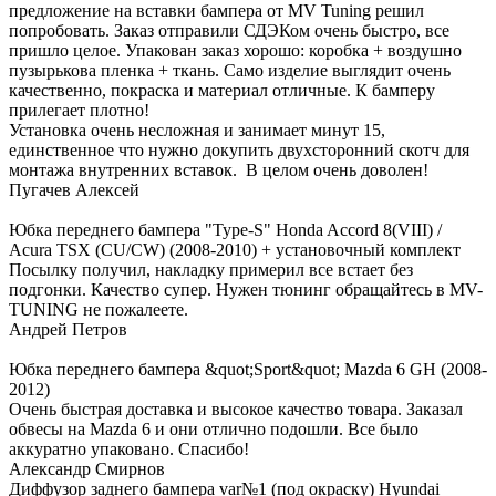
предложение на вставки бампера от MV Tuning решил
попробовать. Заказ отправили СДЭКом очень быстро, все
пришло целое. Упакован заказ хорошо: коробка + воздушно
пузырькова пленка + ткань. Само изделие выглядит очень
качественно, покраска и материал отличные. К бамперу
прилегает плотно!
Установка очень несложная и занимает минут 15,
единственное что нужно докупить двухсторонний скотч для
монтажа внутренних вставок. В целом очень доволен!
Пугачев Алексей
Юбка переднего бампера "Type-S" Honda Accord 8(VIII) /
Acura TSX (CU/CW) (2008-2010) + установочный комплект
Посылку получил, накладку примерил все встает без
подгонки. Качество супер. Нужен тюнинг обращайтесь в MV-
TUNING не пожалеете.
Андрей Петров
Юбка переднего бампера &quot;Sport&quot; Mazda 6 GH (2008-
2012)
Очень быстрая доставка и высокое качество товара. Заказал
обвесы на Mazda 6 и они отлично подошли. Все было
аккуратно упаковано. Спасибо!
Александр Смирнов
Диффузор заднего бампера var№1 (под окраску) Hyundai