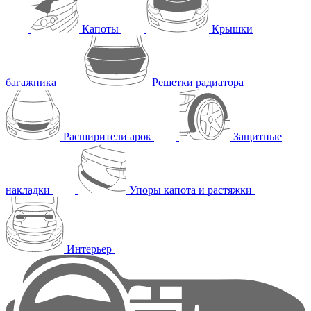
Капоты
Крышки
багажника
Решетки радиатора
Расширители арок
Защитные
накладки
Упоры капота и растяжки
Интерьер