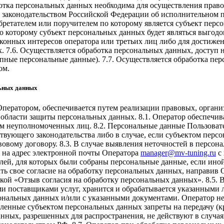
отка персональных данных необходима для осуществления правос
 законодательством Российской Федерации об исполнительном п
бретателем или поручителем по которому является субъект персо
о которому субъект персональных данных будет являться выгодо
конных интересов оператора или третьих лиц либо для достиже
. 7.6. Осуществляется обработка персональных данных, доступ 
упные персональные данные). 7.7. Осуществляется обработка п
ом.
льных данных
Оператором, обеспечивается путем реализации правовых, орган
 области защиты персональных данных. 8.1. Оператор обеспечи
неуполномоченных лиц. 8.2. Персональные данные Пользователя
твующего законодательства либо в случае, если субъектом перс
вовому договору. 8.3. В случае выявления неточностей в персо
е на адрес электронной почты Оператора
manager@mv-tuning.ru
с 
лей, для которых были собраны персональные данные, если ино
ать свое согласие на обработку персональных данных, направив
кой «Отзыв согласия на обработку персональных данных». 8.5. 
ми поставщиками услуг, хранится и обрабатывается указанными 
альных данных и/или с указанными документами. Оператор не не
вленные субъектом персональных данных запреты на передачу (кр
анных, разрешенных для распространения, не действуют в случа