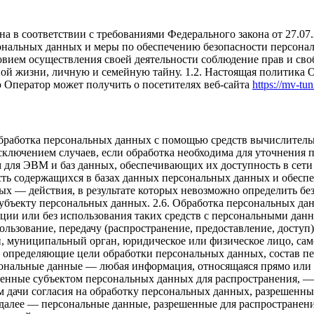
а в соответствии с требованиями Федерального закона от 27.0
ерсональных данных и меры по обеспечению безопасности пер
овием осуществления своей деятельности соблюдение прав и сво
ной жизни, личную и семейную тайну. 1.2. Настоящая политика
 Оператор может получить о посетителях веб-сайта
https://mv-tun
бработка персональных данных с помощью средств вычислитель
ключением случаев, если обработка необходима для уточнения п
 для ЭВМ и баз данных, обеспечивающих их доступность в сети
ть содержащихся в базах данных персональных данных и обес
ных — действия, в результате которых невозможно определить 
бъекту персональных данных. 2.6. Обработка персональных дан
ции или без использования таких средств с персональными данн
ользование, передачу (распространение, предоставление, доступ
н, муниципальный орган, юридическое или физическое лицо, сам
 определяющие цели обработки персональных данных, состав п
сональные данные — любая информация, относящаяся прямо или
ешенные субъектом персональных данных для распространения, —
м дачи согласия на обработку персональных данных, разрешенн
далее — персональные данные, разрешенные для распространения