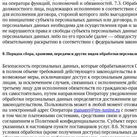
на оператора функций, полномочий и обязанностей. 7.3. Обраб
должностного лица, подлежащих исполнению в соответствии с
для исполнения договора, стороной которого либо выгодоприо
по инициативе субъекта персональных данных или договора, п
персональных данных необходима для осуществления прав и за
не нарушаются права и свободы субъекта персональных данных
персональных данных либо по его просьбе (далее — общедост
обязательному раскрытию в соответствии с федеральным закон
8. Порядок сбора, хранения, передачи и других видов обработки персона
Безопасность персональных данных, которые обрабатываются 
в полном объеме требований действующего законодательства в
возможные меры, исключающие доступ к персональным данным 
лицам, за исключением случаев, связанных с исполнением дейс
третьему лицу для исполнения обязательств по гражданско-пра
их самостоятельно, путем направления Оператору уведомлени
обработки персональных данных определяется достижением це
законодательством. Пользователь может в любой момент отозв
на электронный адрес Оператора
manager@mv-tuning.ru
с помет
в том числе платежными системами, средствами связи и други
соглашением и Политикой конфиденциальности. Субъект персон
указанных в настоящем пункте поставщиков услуг. 8.6. Устано
условия обработки (кроме получения доступа) персональных д