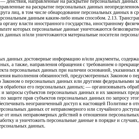
х — действия, направленные на раскрытие персональных данных 
равленные на раскрытие персональных данных неопределенному
руга лиц, в том числе обнародование персональных данных в с
ерсональным данным каким-либо иным способом. 2.13. Трансгра
 органу власти иностранного государства, иностранному физич
ьтате которых персональные данные уничтожаются безвозвратн
х данных и/или уничтожаются материальные носители персона
ьных данных достоверные информацию и/или документы, содержа
ных, а также, направления обращения с требованием о прекращ
екта персональных данных при наличии оснований, указанных в
ечения выполнения обязанностей, предусмотренных Законом о п
Законом о персональных данных или другими федеральными зако
 обработки его персональных данных; — организовывать обраб
и запросы субъектов персональных данных и их законных предс
по защите прав субъектов персональных данных по запросу это
обеспечивать неограниченный доступ к настоящей Политике в 
рсональных данных от неправомерного или случайного доступа 
же от иных неправомерных действий в отношении персональных 
работку и уничтожить персональные данные в порядке и случая
ерсональных данных.