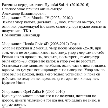
Растяжка передних стоек Hyundai Solaris (2010-2016)
Спасибо заказ пришёл очень быстро.
Александр Владимирович
Упор капота Ford Mondeo IV (2007-; 2010-)
Заказал упор капота, доставка СДЭком, пришёл быстро, всё
отлично, рекомендую! (по мимо самого упора нужно оплатить
получение в ТК!)
Новичихин Александр
Упор капота Honda Civic 4D (2006-2012) Седан
Упор не прожил и 2 месяца, умер после морозов -25-30, при
том, что я не открывал капот всю зиму, упор умер сам по себе.
Решил как то проверить, открыть, посмотреть, температура
была около -20, открываю капот, а упор уже не работает.
Установка тоже занимает не 30мин, около часа с ним возились
вдвоем, но тут уже все индивидуально наверное. Упор сам по
себе был не плохой, пока я его только установил, и пока он
работал, но зиму он не пережил, да и гарантии к нему нет.
Кудяков Иван
Упор капота Opel Zafira B (2005-2016)
Купил упор капота но так его и не получил, потеряли по
дороге, деньги уплачено а товара нет, что делать не знаю, в
фирме молчат.