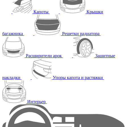
Капоты
Крышки
багажника
Решетки радиатора
Расширители арок
Защитные
накладки
Упоры капота и растяжки
Интерьер