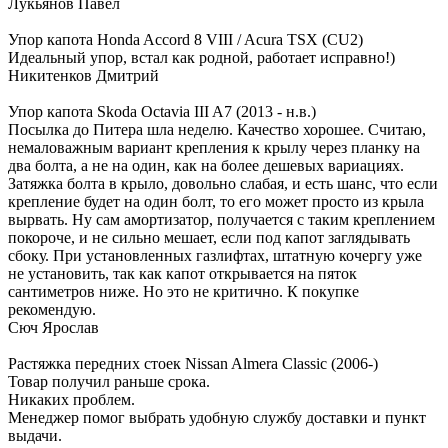
Лукьянов Павел
Упор капота Honda Accord 8 VIII / Acura TSX (CU2)
Идеальный упор, встал как родной, работает исправно!)
Никитенков Дмитрий
Упор капота Skoda Octavia III A7 (2013 - н.в.)
Посылка до Питера шла неделю. Качество хорошее. Считаю,
немаловажным вариант крепления к крылу через планку на
два болта, а не на один, как на более дешевых вариациях.
Затяжка болта в крыло, довольно слабая, и есть шанс, что если
крепление будет на один болт, то его может просто из крыла
вырвать. Ну сам амортизатор, получается с таким креплением
покороче, и не сильно мешает, если под капот заглядывать
сбоку. При установленных газлифтах, штатную кочергу уже
не установить, так как капот открывается на пяток
сантиметров ниже. Но это не критично. К покупке
рекомендую.
Сюч Ярослав
Растяжка передних стоек Nissan Almera Classic (2006-)
Товар получил раньше срока.
Никаких проблем.
Менеджер помог выбрать удобную службу доставки и пункт
выдачи.