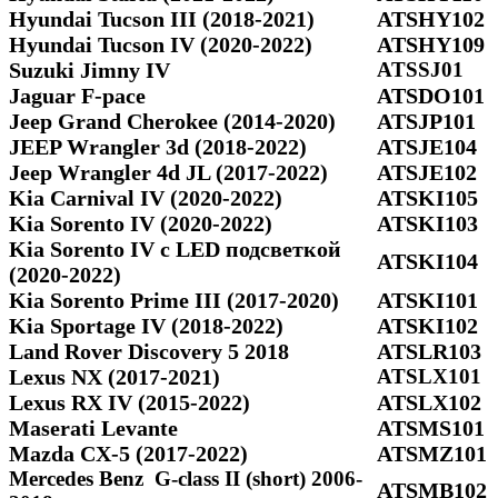
Hyundai Tucson III (2018-2021)
ATSHY102
Hyundai Tucson IV (2020-2022)
ATSHY109
Suzuki Jimny IV
ATSSJ01
Jaguar F-pace
ATSDO101
Jeep Grand Cherokee (2014-2020)
ATSJP101
JEEP Wrangler 3d (2018-2022)
ATSJE104
Jeep Wrangler 4d JL (2017-2022)
ATSJE102
Kia Carnival IV (2020-2022)
ATSKI105
Kia Sorento IV (2020-2022)
ATSKI103
Kia Sorento IV с LED подсветкой
ATSKI104
(2020-2022)
Kia Sorento Prime III (2017-2020)
ATSKI101
Kia Sportage IV (2018-2022)
ATSKI102
Land Rover Discovery 5 2018
ATSLR103
Lexus NX (2017-2021)
ATSLX101
Lexus RX IV (2015-2022)
ATSLX102
Maserati Levante
ATSMS101
Mazda CX-5 (2017-2022)
ATSMZ101
Mercedes Benz G-class II (short) 2006-
ATSMB102