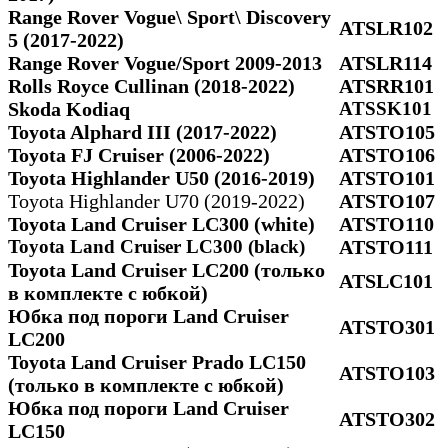
Range Rover Vogue\ Sport\ Discovery
ATSLR102
5 (2017-2022)
Range Rover Vogue/Sport 2009-2013
ATSLR114
Rolls Royce Cullinan (2018-2022)
ATSRR101
Skoda Kodiaq
ATSSK101
Toyota Alphard III (2017-2022)
ATSTO105
Toyota FJ Cruiser (2006-2022)
ATSTO106
Toyota Highlander U50 (2016-2019)
ATSTO101
Toyota Highlander U70 (2019-2022)
ATSTO107
Toyota Land Cruiser LC300 (white)
ATSTO110
Toyota Land Cruiser LC300 (black)
ATSTO111
Toyota Land Cruiser LC200 (только
ATSLC101
в комплекте с юбкой)
Юбка под пороги Land Cruiser
ATSTO301
LC200
Toyota Land Cruiser Prado LC150
ATSTO103
(только в комплекте с юбкой)
Юбка под пороги Land Cruiser
ATSTO302
LC150