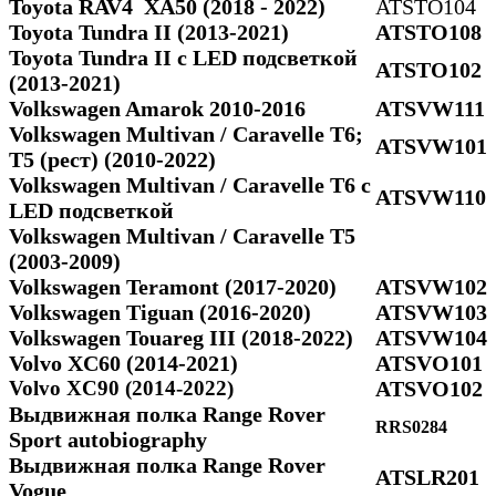
Toyota RAV4 ХА50 (2018 - 2022)
ATSTO104
Toyota Tundra II (2013-2021)
ATSTO108
Toyota Tundra II c LED подсветкой
ATSTO102
(2013-2021)
Volkswagen Amarok 2010-2016
ATSVW111
Volkswagen Multivan / Caravelle T6;
ATSVW101
Т5 (рест) (2010-2022)
Volkswagen Multivan / Caravelle T6 с
ATSVW110
LED подсветкой
Volkswagen Multivan / Caravelle Т5
(2003-2009)
Volkswagen Teramont (2017-2020)
ATSVW102
Volkswagen Tiguan (2016-2020)
ATSVW103
Volkswagen Touareg III (2018-2022)
ATSVW104
Volvo XC60 (2014-2021)
ATSVO101
Volvo XC90 (2014-2022)
ATSVO102
Выдвижная полка Range Rover
RRS0284
Sport autobiography
Выдвижная полка Range Rover
ATSLR201
Vogue